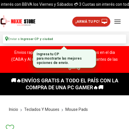
terés con BBVA los Viernes y Sábados 💳 3 Cuotas sin interés con todas l
¡ARMÁ TU PC!
Enviar a
Ingresar CP y ciudad
Envios rapidos y seguros a todo el pais. ¡ Envios en el dia
Ingresa tu CP
(CABA y Al rededores) Acreditando tu compra antes de las
para mostrarte las mejores
opciones de envío.
13:00 HS!
🚚🔥ENVÍOS GRATIS A TODO EL PAÍS CON LA
COMPRA DE UNA PC GAMER🔥🚚
Inicio
Teclados Y Mouses
Mouse Pads