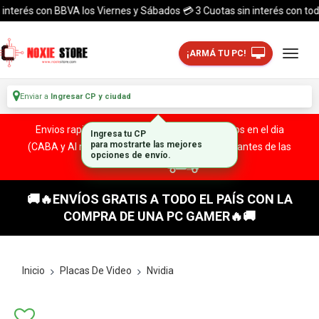
terés con BBVA los Viernes y Sábados 💳 3 Cuotas sin interés con todas l
¡ARMÁ TU PC!
Enviar a
Ingresar CP y ciudad
Envios rapidos y seguros a todo el pais. ¡ Envios en el dia
Ingresa tu CP
(CABA y Al rededores) Acreditando tu compra antes de las
para mostrarte las mejores
opciones de envío.
13:00 HS!
🚚🔥ENVÍOS GRATIS A TODO EL PAÍS CON LA
COMPRA DE UNA PC GAMER🔥🚚
Inicio
Placas De Video
Nvidia