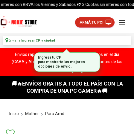
rés con BBVA los Viernes y Sábados 💳 3 Cuotas sin interés con todas las
¡ARMÁ TU PC!
Enviar a
Ingresar CP y ciudad
Envios rapidos y seguros a todo el pais. ¡ Envios en el dia
(CABA y Al rededores) Acreditando tu compra antes de las
13:00 HS!
🚚🔥ENVÍOS GRATIS A TODO EL PAÍS CON LA
COMPRA DE UNA PC GAMER🔥🚚
Inicio
Mother
Para Amd