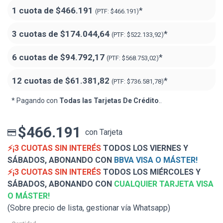
1 cuota de
$466.191
*
(PTF:
$466.191)
3 cuotas de
$174.044,64
*
(PTF:
$522.133,92)
6 cuotas de
$94.792,17
*
(PTF:
$568.753,02)
12 cuotas de
$61.381,82
*
(PTF:
$736.581,78)
* Pagando con
Todas las Tarjetas De Crédito
..
$466.191
con Tarjeta
⚡¡3 CUOTAS SIN INTERÉS
TODOS LOS VIERNES Y
SÁBADOS, ABONANDO CON
BBVA VISA O MÁSTER!
⚡¡3 CUOTAS SIN INTERÉS
TODOS LOS MIÉRCOLES Y
SÁBADOS, ABONANDO CON
CUALQUIER TARJETA VISA
O MÁSTER!
(Sobre precio de lista, gestionar vía Whatsapp)