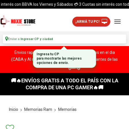
terés con BBVA los Viernes y Sábados 💳 3 Cuotas sin interés con todas la
¡ARMÁ TU PC!
Enviar a
Ingresar CP y ciudad
Envios rapidos y seguros a todo el pais. ¡ Envios en el dia
Ingresa tu CP
(CABA y Al rededores) Acreditando tu compra antes de las
para mostrarte las mejores
opciones de envío.
13:00 HS!
🚚🔥ENVÍOS GRATIS A TODO EL PAÍS CON LA
COMPRA DE UNA PC GAMER🔥🚚
Inicio
Memorias Ram
Memorias