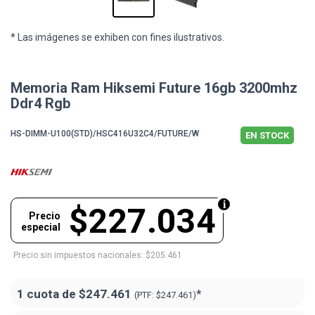
* Las imágenes se exhiben con fines ilustrativos.
Memoria Ram Hiksemi Future 16gb 3200mhz
Ddr4 Rgb
HS-DIMM-U100(STD)/HSC416U32C4/FUTURE/W
EN STOCK
$227.034
Precio
especial
Precio sin impuestos nacionales: $205.461
1 cuota de
$247.461
*
(PTF:
$247.461)