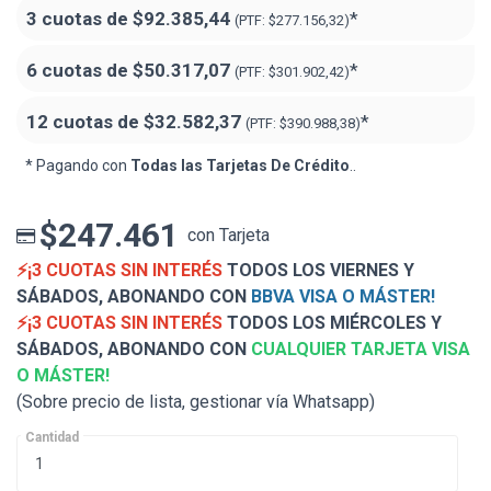
3 cuotas de
$92.385,44
*
(PTF:
$277.156,32)
6 cuotas de
$50.317,07
*
(PTF:
$301.902,42)
12 cuotas de
$32.582,37
*
(PTF:
$390.988,38)
* Pagando con
Todas las Tarjetas De Crédito
..
$247.461
con Tarjeta
⚡¡3 CUOTAS SIN INTERÉS
TODOS LOS VIERNES Y
SÁBADOS, ABONANDO CON
BBVA VISA O MÁSTER!
⚡¡3 CUOTAS SIN INTERÉS
TODOS LOS MIÉRCOLES Y
SÁBADOS, ABONANDO CON
CUALQUIER TARJETA VISA
O MÁSTER!
(Sobre precio de lista, gestionar vía Whatsapp)
Cantidad