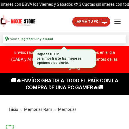
terés con BBVA los Viernes y Sábados 💳 3 Cuotas sin interés con todas l
¡ARMÁ TU PC!
Enviar a
Ingresar CP y ciudad
Envios rapidos y seguros a todo el pais. ¡ Envios en el dia
Ingresa tu CP
(CABA y Al rededores) Acreditando tu compra antes de las
para mostrarte las mejores
opciones de envío.
13:00 HS!
🚚🔥ENVÍOS GRATIS A TODO EL PAÍS CON LA
COMPRA DE UNA PC GAMER🔥🚚
Inicio
Memorias Ram
Memorias