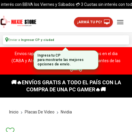
terés con BBVA los Viernes y Sábados 💳 3 Cuotas sin interés con todas la
¡ARMÁ TU PC!
Enviar a
Ingresar CP y ciudad
Envios rapidos y seguros a todo el pais. ¡ Envios en el dia
Ingresa tu CP
(CABA y Al rededores) Acreditando tu compra antes de las
para mostrarte las mejores
opciones de envío.
13:00 HS!
🚚🔥ENVÍOS GRATIS A TODO EL PAÍS CON LA
COMPRA DE UNA PC GAMER🔥🚚
Inicio
Placas De Video
Nvidia