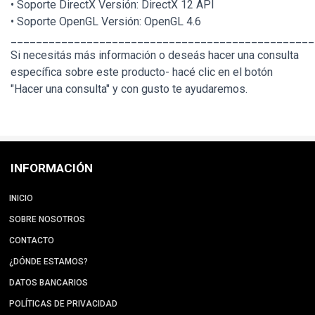
• Soporte DirectX Versión: DirectX 12 API
• Soporte OpenGL Versión: OpenGL 4.6
________________________________________________
Si necesitás más información o deseás hacer una consulta
específica sobre este producto- hacé clic en el botón
"Hacer una consulta" y con gusto te ayudaremos.
INFORMACIÓN
INICIO
SOBRE NOSOTROS
CONTACTO
¿DÓNDE ESTAMOS?
DATOS BANCARIOS
POLÍTICAS DE PRIVACIDAD